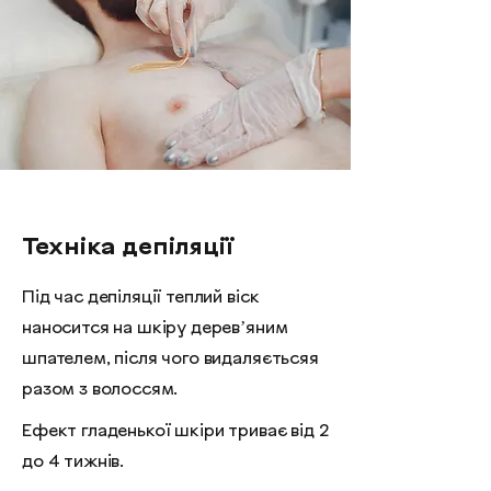
Т
ехніка
депіляції
Під час депіляції теплий віск
наносится на шкіру деревʼяним
шпателем, після чого видаляєтьсяя
разом з волоссям.
Ефект гладенької шкіри триває від 2
до 4 тижнів.